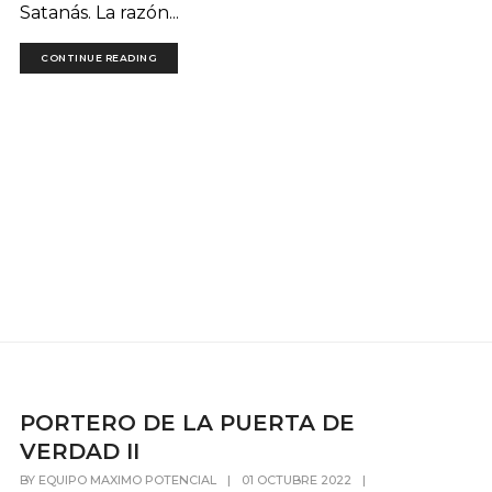
Satanás. La razón...
CONTINUE READING
PORTERO DE LA PUERTA DE
VERDAD II
BY
EQUIPO MAXIMO POTENCIAL
|
01 OCTUBRE 2022
|