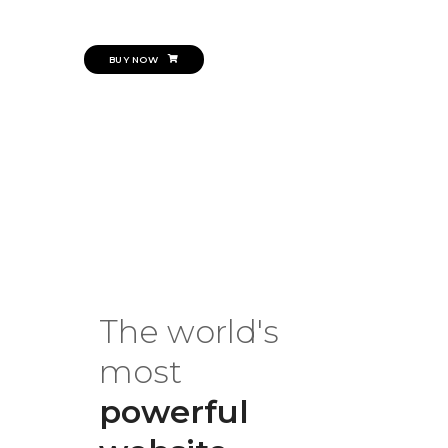
BUY NOW
The world's
most
powerful