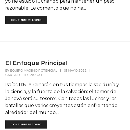
yo he estado luchando para mantener un peso
razonable. Le comento que no ha...
CONTINUE READING
El Enfoque Principal
BY
EQUIPO MAXIMO POTENCIAL
|
01 MAYO 2022
|
CARTA DE LIDERAZGO
Isaías 11:6 "Y reinarán en tus tiempos la sabiduría y
la ciencia, y la fuerza de la salvación: el temor de
Jehová será su tesoro". Con todas las luchas y las
batallas que varios creyentes están enfrentando
alrededor del mundo,...
CONTINUE READING