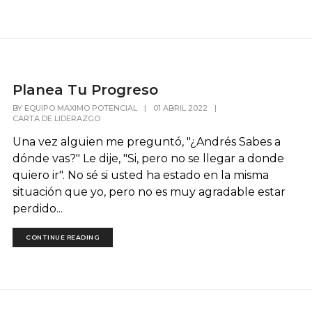
Planea Tu Progreso
BY
EQUIPO MAXIMO POTENCIAL
|
01 ABRIL 2022
|
CARTA DE LIDERAZGO
Una vez alguien me preguntó, "¿Andrés Sabes a
dónde vas?" Le dije, "Si, pero no se llegar a donde
quiero ir". No sé si usted ha estado en la misma
situación que yo, pero no es muy agradable estar
perdido...
CONTINUE READING