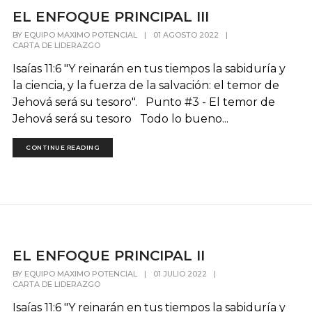
EL ENFOQUE PRINCIPAL III
BY
EQUIPO MAXIMO POTENCIAL
|
01 AGOSTO 2022
|
CARTA DE LIDERAZGO
Isaías 11:6 "Y reinarán en tus tiempos la sabiduría y
la ciencia, y la fuerza de la salvación: el temor de
Jehová será su tesoro". Punto #3 - El temor de
Jehová será su tesoro Todo lo bueno...
CONTINUE READING
EL ENFOQUE PRINCIPAL II
BY
EQUIPO MAXIMO POTENCIAL
|
01 JULIO 2022
|
CARTA DE LIDERAZGO
Isaías 11:6 "Y reinarán en tus tiempos la sabiduría y