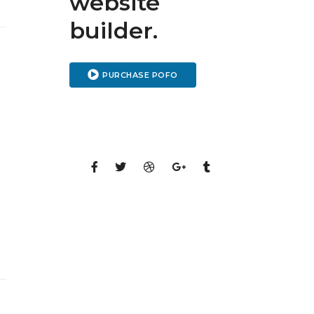
website
builder.
PURCHASE POFO